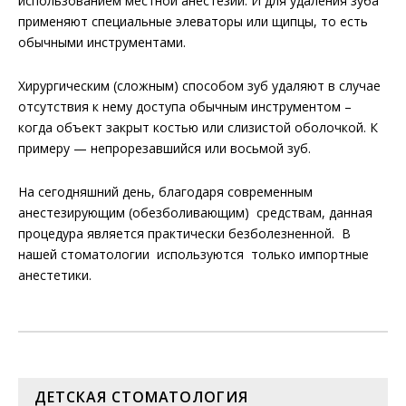
использованием местной анестезии. И для удаления зуба
применяют специальные элеваторы или щипцы, то есть
ЗАПИСАТЬСЯ
обычными инструментами.
Хирургическим (сложным) способом зуб удаляют в случае
Нажимая кнопку «Оставить заявку», вы даёте
отсутствия к нему доступа обычным инструментом –
согласие на обработку персональных данных в
когда объект закрыт костью или слизистой оболочкой. К
соответствии
с
Политикой конфиденциальности
и
примеру — непрорезавшийся или восьмой зуб.
согласие на получение информационных и
маркетинговых рассылок, а также звонков:
На сегодняшний день, благодаря современным
анестезирующим (обезболивающим) средствам, данная
процедура является практически безболезненной. В
нашей стоматологии используются только импортные
анестетики.
ДЕТСКАЯ СТОМАТОЛОГИЯ