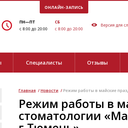
ОНЛАЙН-ЗАПИСЬ
Е ВРЕМЯ!
ПН—ПТ
СБ
Версия для с
с 8:00 до 20:00
с 8:00 до 20:00
ы
Специалисты
Отзывы
Главная
/
Новости
/
Режим работы в майские праз
сие на обработку персональных данных в соответствии
с
Политикой 
Режим работы в м
е звонков:
стоматологии «Ма
г.Тюмень»