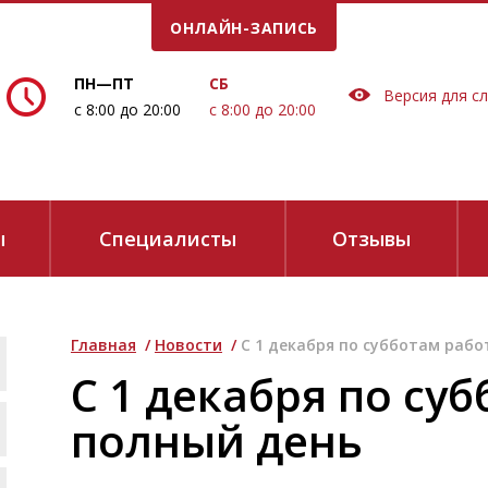
ОНЛАЙН-ЗАПИСЬ
Е ВРЕМЯ!
ПН—ПТ
СБ
Версия для с
с 8:00 до 20:00
с 8:00 до 20:00
ы
Специалисты
Отзывы
Главная
/
Новости
/
С 1 декабря по субботам раб
сие на обработку персональных данных в соответствии
с
Политикой 
С 1 декабря по су
е звонков:
полный день