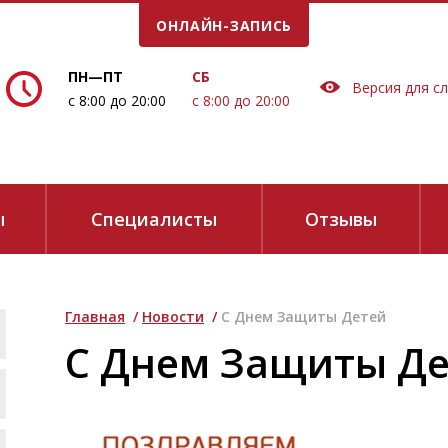
ОНЛАЙН-ЗАПИСЬ
Е ВРЕМЯ!
ПН—ПТ
СБ
Версия для с
с 8:00 до 20:00
с 8:00 до 20:00
ы
Специалисты
Отзывы
Главная
/
Новости
/
С Днем Защиты Детей
сие на обработку персональных данных в соответствии
с
Политикой 
С Днем Защиты Д
е звонков: