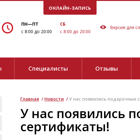
ОНЛАЙН-ЗАПИСЬ
Е ВРЕМЯ!
ПН—ПТ
СБ
Версия для с
с 8:00 до 20:00
с 8:00 до 20:00
ы
Специалисты
Отзывы
Главная
/
Новости
/
У нас появились подарочные 
сие на обработку персональных данных в соответствии
с
Политикой 
У нас появились 
е звонков:
сертификаты!