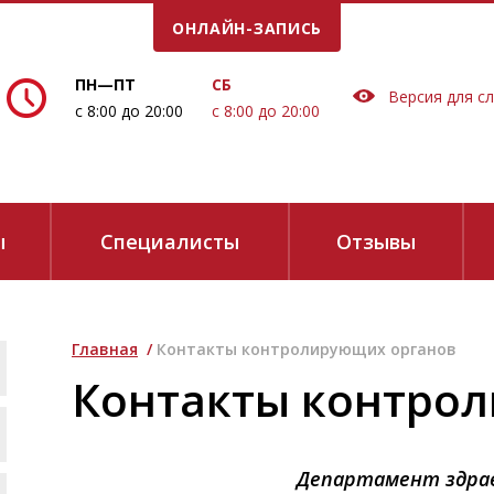
ОНЛАЙН-ЗАПИСЬ
Е ВРЕМЯ!
ПН—ПТ
СБ
Версия для с
с 8:00 до 20:00
с 8:00 до 20:00
ы
Специалисты
Отзывы
Главная
/
Контакты контролирующих органов
сие на обработку персональных данных в соответствии
с
Политикой 
Контакты контро
е звонков:
Департамент здравоо