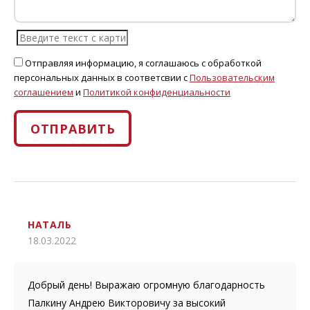
ЗАПИСАТЬСЯ
Отправляя информацию, я соглашаюсь с обработкой
персональных данных в соответсвии с
Пользовательским
Нажимая кнопку «Оставить заявку», вы даёте
соглашением
и
Политикой конфиденциальности
согласие на обработку персональных данных в
соответствии
с
Политикой конфиденциальности
и
согласие на получение информационных и
ОТПРАВИТЬ
маркетинговых рассылок, а также звонков:
НАТАЛЬ
18.03.2022
Добрый день! Выражаю огромную благодарность
Палкину Андрею Викторовичу за высокий